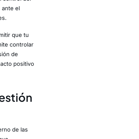
 ante el
es.
itir que tu
ite controlar
sión de
acto positivo
estión
erno de las