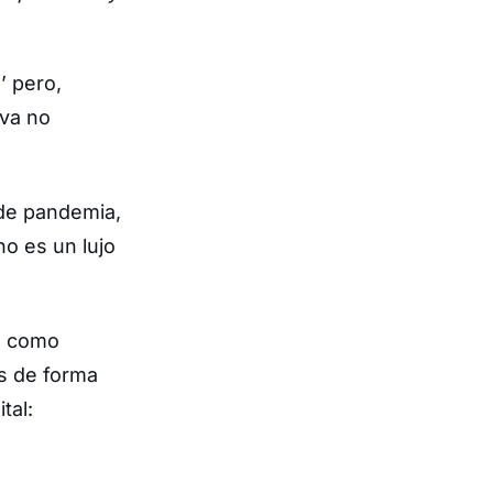
’ pero,
eva no
 de pandemia,
no es un lujo
ue como
s de forma
tal: