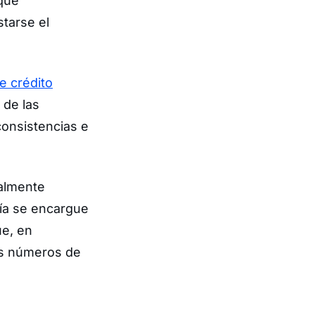
 que
tarse el
e crédito
 de las
nconsistencias e
ealmente
gía se encargue
ue, en
os números de