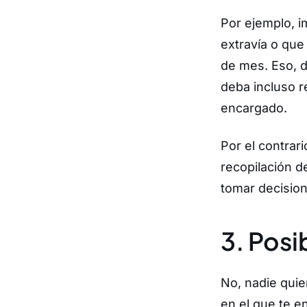
Por ejemplo, i
extravía o que
de mes. Eso, d
deba incluso r
encargado.
Por el contrar
recopilación d
tomar decisio
3. Posi
No, nadie quie
en el que te e