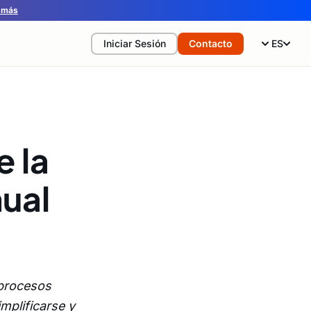
 más
Iniciar Sesión
Contacto
ES
e la
ual
 procesos
mplificarse y