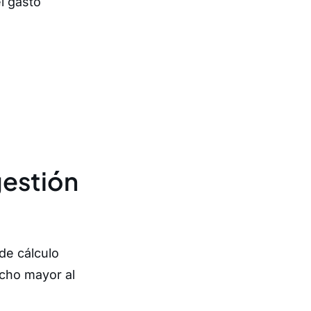
l gasto
gestión
de cálculo
cho mayor al