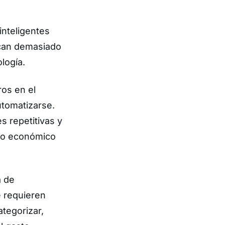
nteligentes
ican demasiado
ología.
ros en el
utomatizarse.
s repetitivas y
cio económico
a de
 requieren
ategorizar,