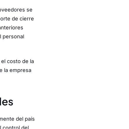
roveedores se
orte de cierre
anteriores
l personal
el costo de la
de la empresa
les
mente del país
 control del