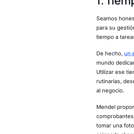
1. Tie
Seamos honest
para su gesti
tiempo a tarea
De hecho,
un 
mundo dedican 
Utilizar ese t
rutinarias, de
al negocio.
Mendel proporc
comprobantes,
tomar una foto