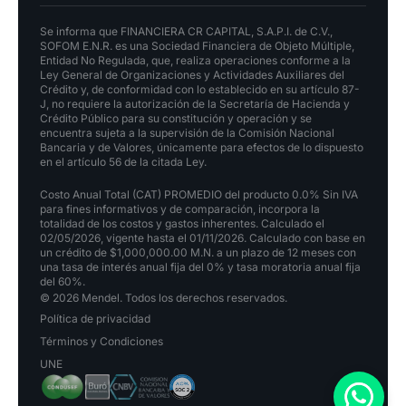
Se informa que FINANCIERA CR CAPITAL, S.A.P.I. de C.V.,
SOFOM E.N.R. es una Sociedad Financiera de Objeto Múltiple,
Entidad No Regulada, que, realiza operaciones conforme a la
Ley General de Organizaciones y Actividades Auxiliares del
Crédito y, de conformidad con lo establecido en su artículo 87-
J, no requiere la autorización de la Secretaría de Hacienda y
Crédito Público para su constitución y operación y se
encuentra sujeta a la supervisión de la Comisión Nacional
Bancaria y de Valores, únicamente para efectos de lo dispuesto
en el artículo 56 de la citada Ley.
Costo Anual Total (CAT) PROMEDIO del producto 0.0% Sin IVA
para fines informativos y de comparación, incorpora la
totalidad de los costos y gastos inherentes. Calculado el
02/05/2026, vigente hasta el 01/11/2026. Calculado con base en
un crédito de $1,000,000.00 M.N. a un plazo de 12 meses con
una tasa de interés anual fija del 0% y tasa moratoria anual fija
del 60%.
© 2026 Mendel. Todos los derechos reservados.
Política de privacidad
Términos y Condiciones
UNE