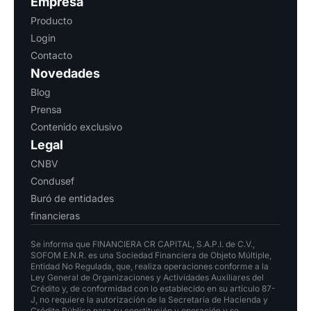
Empresa
Producto
Login
Contacto
Novedades
Blog
Prensa
Contenido exclusivo
Legal
CNBV
Condusef
Buró de entidades
financieras
Se informa que FINANCIERA CR CAPITAL, S.A.P.I. de C.V.,
SOFOM E.N.R. es una Sociedad Financiera de Objeto Múltiple,
Entidad No Regulada, que, realiza operaciones conforme a la
Ley General de Organizaciones y Actividades Auxiliares del
Crédito y, de conformidad con lo establecido en su artículo 87-
J, no requiere la autorización de la Secretaría de Hacienda y
Crédito Público para su constitución y operación y se