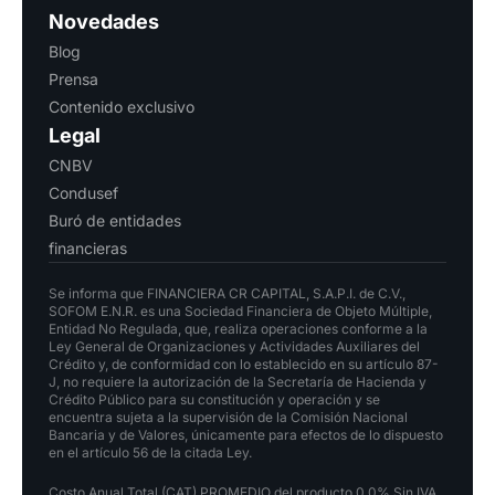
Novedades
Blog
Prensa
Contenido exclusivo
Legal
CNBV
Condusef
Buró de entidades
financieras
Se informa que FINANCIERA CR CAPITAL, S.A.P.I. de C.V.,
SOFOM E.N.R. es una Sociedad Financiera de Objeto Múltiple,
Entidad No Regulada, que, realiza operaciones conforme a la
Ley General de Organizaciones y Actividades Auxiliares del
Crédito y, de conformidad con lo establecido en su artículo 87-
J, no requiere la autorización de la Secretaría de Hacienda y
Crédito Público para su constitución y operación y se
encuentra sujeta a la supervisión de la Comisión Nacional
Bancaria y de Valores, únicamente para efectos de lo dispuesto
en el artículo 56 de la citada Ley.
Costo Anual Total (CAT) PROMEDIO del producto 0.0% Sin IVA