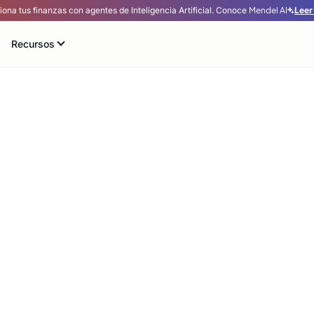
iona tus finanzas con agentes de Inteligencia Artificial.
Conoce
Mendel AI
Leer
Recursos
ón de
con
gastos y facilita la