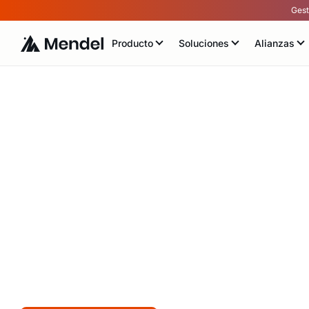
Gest
Producto
Soluciones
Alianzas
Optimiza la Gesti
Gastos en Retail 
Mendel
Automatiza los procesos de control de 
operación diaria en el sector retail.