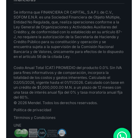
Se informa que FINANCIERA CR CAPITAL, S.A.P.I. de C.V.,
SOFOM E.N.R. es una Sociedad Financiera de Objeto Múltiple,
Entidad No Regulada, que, realiza operaciones conforme a la
Ley General de Organizaciones y Actividades Auxiliares del
Crédito y, de conformidad con lo establecido en su artículo 87-
J, no requiere la autorización de la Secretaría de Hacienda y
Crédito Público para su constitución y operación y se
encuentra sujeta a la supervisión de la Comisión Nacional
Bancaria y de Valores, únicamente para efectos de lo dispuesto
en el artículo 56 de la citada Ley.
Costo Anual Total (CAT) PROMEDIO del producto 0.0% Sin IVA
para fines informativos y de comparación, incorpora la
totalidad de los costos y gastos inherentes. Calculado el
02/05/2026, vigente hasta el 01/11/2026. Calculado con base en
un crédito de $1,000,000.00 M.N. a un plazo de 12 meses con
una tasa de interés anual fija del 0% y tasa moratoria anual fija
del 60%.
© 2026 Mendel. Todos los derechos reservados.
Política de privacidad
Términos y Condiciones
UNE