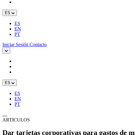
ES
ES
EN
PT
Iniciar Sesión
Contacto
ES
ES
EN
PT
ARTICULOS
Dar tarjetas corporativas para gastos de m