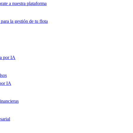
orate a nuestra plataforma
para la gestión de tu flota
a por IA
lsos
por IA
inancieras
sarial