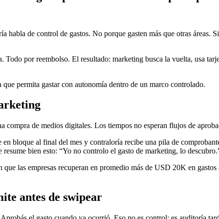
ría habla de control de gastos. No porque gasten más que otras áreas. S
ía. Todo por reembolso. El resultado: marketing busca la vuelta, usa tarje
ema que permita gastar con autonomía dentro de un marco controlado.
arketing
a compra de medios digitales. Los tiempos no esperan flujos de aproba
e en bloque al final del mes y contraloría recibe una pila de comproban
resume bien esto: “Yo no controlo el gasto de marketing, lo descubro.
ran que las empresas recuperan en promedio más de USD 20K en gastos 
mite antes de swipear
probás el gasto cuando ya ocurrió. Eso no es control: es auditoría tard