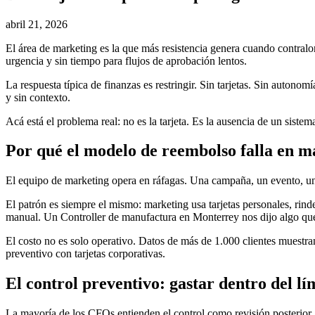
abril 21, 2026
El área de marketing es la que más resistencia genera cuando contralo
urgencia y sin tiempo para flujos de aprobación lentos.
La respuesta típica de finanzas es restringir. Sin tarjetas. Sin autonom
y sin contexto.
Acá está el problema real: no es la tarjeta. Es la ausencia de un sist
Por qué el modelo de reembolso falla en m
El equipo de marketing opera en ráfagas. Una campaña, un evento, un
El patrón es siempre el mismo: marketing usa tarjetas personales, rind
manual. Un Controller de manufactura en Monterrey nos dijo algo que 
El costo no es solo operativo. Datos de más de 1.000 clientes muest
preventivo con tarjetas corporativas.
El control preventivo: gastar dentro del lí
La mayoría de los CFOs entienden el control como revisión posterior. A