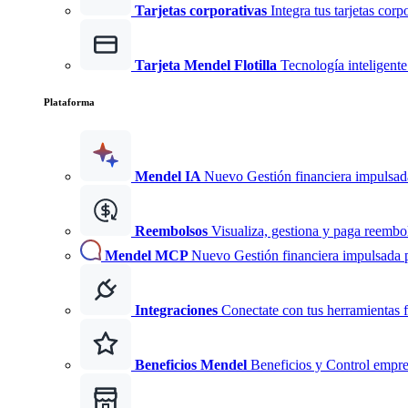
Tarjetas corporativas
Integra tus tarjetas corp
Tarjeta Mendel Flotilla
Tecnología inteligente 
Plataforma
Mendel IA
Nuevo
Gestión financiera impulsad
Reembolsos
Visualiza, gestiona y paga reembo
Mendel MCP
Nuevo
Gestión financiera impulsada 
Integraciones
Conectate con tus herramientas f
Beneficios Mendel
Beneficios y Control empre