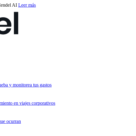
endel AI
Leer más
ueba y monitorea tus gastos
miento en viajes corporativos
que ocurran