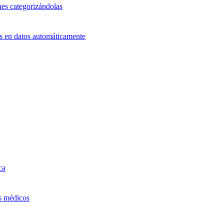
nes categorizándolas
ts en datos automáticamente
ca
os médicos