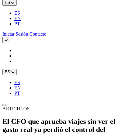
ES
ES
EN
PT
Iniciar Sesión
Contacto
ES
ES
EN
PT
ARTICULOS
El CFO que aprueba viajes sin ver el
gasto real ya perdió el control del