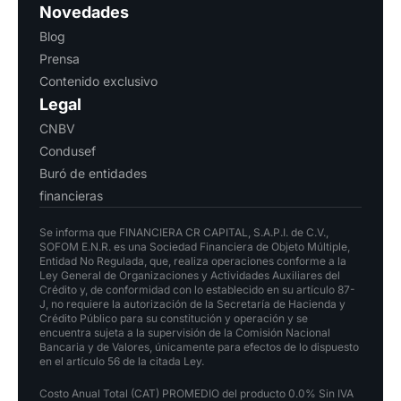
Novedades
Blog
Prensa
Contenido exclusivo
Legal
CNBV
Condusef
Buró de entidades
financieras
Se informa que FINANCIERA CR CAPITAL, S.A.P.I. de C.V.,
SOFOM E.N.R. es una Sociedad Financiera de Objeto Múltiple,
Entidad No Regulada, que, realiza operaciones conforme a la
Ley General de Organizaciones y Actividades Auxiliares del
Crédito y, de conformidad con lo establecido en su artículo 87-
J, no requiere la autorización de la Secretaría de Hacienda y
Crédito Público para su constitución y operación y se
encuentra sujeta a la supervisión de la Comisión Nacional
Bancaria y de Valores, únicamente para efectos de lo dispuesto
en el artículo 56 de la citada Ley.
Costo Anual Total (CAT) PROMEDIO del producto 0.0% Sin IVA