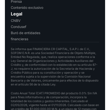
Prensa
Contenido exclusivo
Legal
CNBV
Condusef
Buró de entidades
financieras
Se informa que FINANCIERA CR CAPITAL, S.A.P.I. de C.V.,
SOFOM E.N.R. es una Sociedad Financiera de Objeto Múltiple,
Entidad No Regulada, que, realiza operaciones conforme a la
Ley General de Organizaciones y Actividades Auxiliares del
Crédito y, de conformidad con lo establecido en su artículo 87-
J, no requiere la autorización de la Secretaría de Hacienda y
Crédito Público para su constitución y operación y se
encuentra sujeta a la supervisión de la Comisión Nacional
Bancaria y de Valores, únicamente para efectos de lo dispuesto
en el artículo 56 de la citada Ley.
Costo Anual Total (CAT) PROMEDIO del producto 0.0% Sin IVA
para fines informativos y de comparación, incorpora la
totalidad de los costos y gastos inherentes. Calculado el
02/05/2026, vigente hasta el 01/11/2026. Calculado con base en
un crédito de $1,000,000.00 M.N. a un plazo de 12 meses con