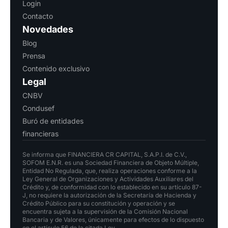
Login
Contacto
Novedades
Blog
Prensa
Contenido exclusivo
Legal
CNBV
Condusef
Buró de entidades
financieras
Se informa que FINANCIERA CR CAPITAL, S.A.P.I. de C.V.,
SOFOM E.N.R. es una Sociedad Financiera de Objeto Múltiple,
Entidad No Regulada, que, realiza operaciones conforme a la
Ley General de Organizaciones y Actividades Auxiliares del
Crédito y, de conformidad con lo establecido en su artículo 87-
J, no requiere la autorización de la Secretaría de Hacienda y
Crédito Público para su constitución y operación y se
encuentra sujeta a la supervisión de la Comisión Nacional
Bancaria y de Valores, únicamente para efectos de lo dispuesto
en el artículo 56 de la citada Ley.