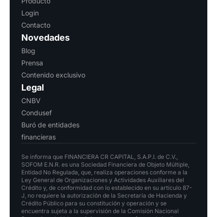
Producto
Login
Contacto
Novedades
Blog
Prensa
Contenido exclusivo
Legal
CNBV
Condusef
Buró de entidades
financieras
Se informa que FINANCIERA CR CAPITAL, S.A.P.I. de C.V.,
SOFOM E.N.R. es una Sociedad Financiera de Objeto Múltiple,
Entidad No Regulada, que, realiza operaciones conforme a la
Ley General de Organizaciones y Actividades Auxiliares del
Crédito y, de conformidad con lo establecido en su artículo 87-
J, no requiere la autorización de la Secretaría de Hacienda y
Crédito Público para su constitución y operación y se
encuentra sujeta a la supervisión de la Comisión Nacional