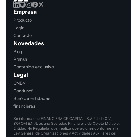
Empresa
Producto
Login
Contacto
Novedades
Blog
Prensa
Contenido exclusivo
Legal
CNBV
Condusef
Buró de entidades
financieras
Se informa que FINANCIERA CR CAPITAL, S.A.P.I. de C.V.,
SOFOM E.N.R. es una Sociedad Financiera de Objeto Múltiple,
Entidad No Regulada, que, realiza operaciones conforme a la
Ley General de Organizaciones y Actividades Auxiliares del