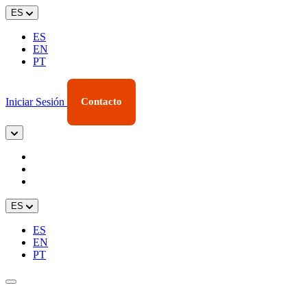
ES
ES
EN
PT
Iniciar Sesión
Contacto
ES
ES
EN
PT