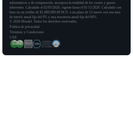
informativos y de comparación, incorpora la totalidad de los costos y gastos
inherentes. Calculado el 02/05/2026, vigente hasta el 01/11/2026. Calculado con
base en un crédito de $1,000,000.00 M.N. a un plazo de 12 meses con una tasa
de interés anual fija del 0% y tasa moratoria anual fija del 60%.
© 2026 Mendel. Todos los derechos reservados.
Política de privacidad
Términos y Condiciones
UNE