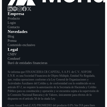
Empresa
Producto
Login
Contacto
Novedades
Blog
Prensa
Contenido exclusivo
Legal
CNBV
Condusef
Buró de entidades financieras
Se informa que FINANCIERA CR CAPITAL, S.A.P.I. de C.V., SOFOM
E.N.R. es una Sociedad Financiera de Objeto Múltiple, Entidad No Regulada,
que, realiza operaciones conforme a la Ley General de Organizaciones y
Actividades Auxiliares del Crédito y, de conformidad con lo establecido en su
artículo 87-J, no requiere la autorización de la Secretaría de Hacienda y Crédito
Público para su constitución y operación y se encuentra sujeta a la supervisión de
la Comisión Nacional Bancaria y de Valores, únicamente para efectos de lo
dispuesto en el artículo 56 de la citada Ley.
Costo Anual Total (CAT) PROMEDIO del producto 0.0% Sin IVA para fines