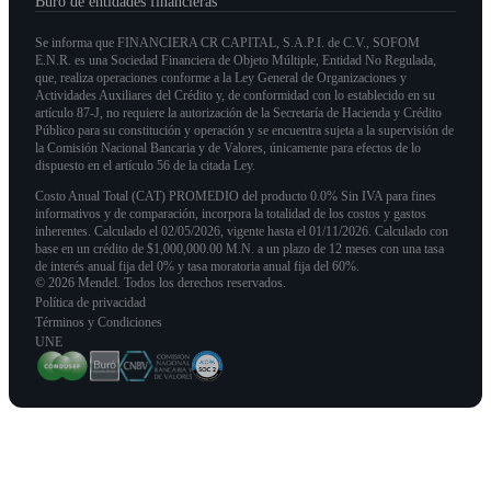
Buró de entidades financieras
Se informa que FINANCIERA CR CAPITAL, S.A.P.I. de C.V., SOFOM
E.N.R. es una Sociedad Financiera de Objeto Múltiple, Entidad No Regulada,
que, realiza operaciones conforme a la Ley General de Organizaciones y
Actividades Auxiliares del Crédito y, de conformidad con lo establecido en su
artículo 87-J, no requiere la autorización de la Secretaría de Hacienda y Crédito
Público para su constitución y operación y se encuentra sujeta a la supervisión de
la Comisión Nacional Bancaria y de Valores, únicamente para efectos de lo
dispuesto en el artículo 56 de la citada Ley.
Costo Anual Total (CAT) PROMEDIO del producto 0.0% Sin IVA para fines
informativos y de comparación, incorpora la totalidad de los costos y gastos
inherentes. Calculado el 02/05/2026, vigente hasta el 01/11/2026. Calculado con
base en un crédito de $1,000,000.00 M.N. a un plazo de 12 meses con una tasa
de interés anual fija del 0% y tasa moratoria anual fija del 60%.
© 2026 Mendel. Todos los derechos reservados.
Política de privacidad
Términos y Condiciones
UNE