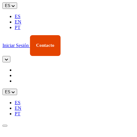
ES
ES
EN
PT
Iniciar Sesión
Contacto
ES
ES
EN
PT