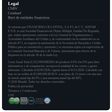
Legal
CNBV
Condusef
Buró de entidades financieras
Se informa que FINANCIERA CR CAPITAL, S.A.P.I. de C.V., SOFOM
E.N.R. es una Sociedad Financiera de Objeto Múltiple, Entidad No Regulada,
que, realiza operaciones conforme a la Ley General de Organizaciones y
Actividades Auxiliares del Crédito y, de conformidad con lo establecido en su
artículo 87-J, no requiere la autorización de la Secretaría de Hacienda y Crédito
Público para su constitución y operación y se encuentra sujeta a la supervisión de
la Comisión Nacional Bancaria y de Valores, únicamente para efectos de lo
dispuesto en el artículo 56 de la citada Ley.
Costo Anual Total (CAT) PROMEDIO del producto 0.0% Sin IVA para fines
informativos y de comparación, incorpora la totalidad de los costos y gastos
inherentes. Calculado el 02/05/2026, vigente hasta el 01/11/2026. Calculado con
base en un crédito de $1,000,000.00 M.N. a un plazo de 12 meses con una tasa
de interés anual fija del 0% y tasa moratoria anual fija del 60%.
© 2026 Mendel. Todos los derechos reservados.
Política de privacidad
Términos y Condiciones
UNE