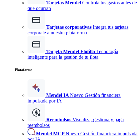
Tarjetas Mendel
Controla tus gastos antes de
que ocurran
Tarjetas corporativas
Integra tus tarjetas
corporate a nuestra plataforma
Tarjeta Mendel Flotilla
Tecnología
inteligente para la gestión de tu flota
Plataforma
Mendel IA
Nuevo
Gestión financiera
impulsada por IA
Reembolsos
Visualiza, gestiona y paga
reembolsos
Mendel MCP
Nuevo
Gestión financiera impulsada
por IA