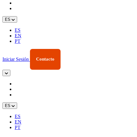
ES
ES
EN
PT
Iniciar Sesión
Contacto
ES
ES
EN
PT