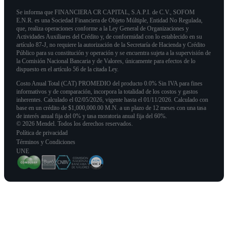
Se informa que FINANCIERA CR CAPITAL, S.A.P.I. de C.V., SOFOM
E.N.R. es una Sociedad Financiera de Objeto Múltiple, Entidad No Regulada,
que, realiza operaciones conforme a la Ley General de Organizaciones y
Actividades Auxiliares del Crédito y, de conformidad con lo establecido en su
artículo 87-J, no requiere la autorización de la Secretaría de Hacienda y Crédito
Público para su constitución y operación y se encuentra sujeta a la supervisión de
la Comisión Nacional Bancaria y de Valores, únicamente para efectos de lo
dispuesto en el artículo 56 de la citada Ley.
Costo Anual Total (CAT) PROMEDIO del producto 0.0% Sin IVA para fines
informativos y de comparación, incorpora la totalidad de los costos y gastos
inherentes. Calculado el 02/05/2026, vigente hasta el 01/11/2026. Calculado con
base en un crédito de $1,000,000.00 M.N. a un plazo de 12 meses con una tasa
de interés anual fija del 0% y tasa moratoria anual fija del 60%.
© 2026 Mendel. Todos los derechos reservados.
Política de privacidad
Términos y Condiciones
UNE