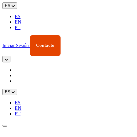
ES
ES
EN
PT
Iniciar Sesión
Contacto
ES
ES
EN
PT