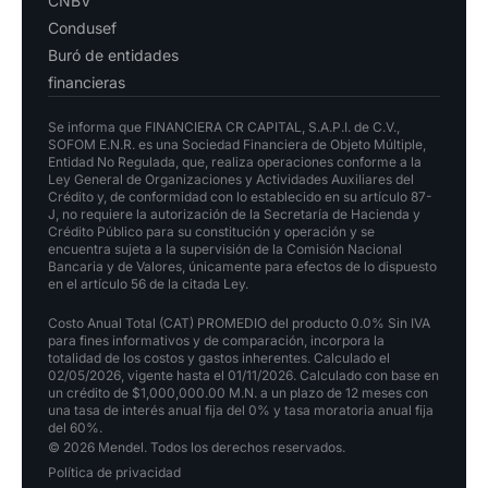
CNBV
Condusef
Buró de entidades
financieras
Se informa que FINANCIERA CR CAPITAL, S.A.P.I. de C.V.,
SOFOM E.N.R. es una Sociedad Financiera de Objeto Múltiple,
Entidad No Regulada, que, realiza operaciones conforme a la
Ley General de Organizaciones y Actividades Auxiliares del
Crédito y, de conformidad con lo establecido en su artículo 87-
J, no requiere la autorización de la Secretaría de Hacienda y
Crédito Público para su constitución y operación y se
encuentra sujeta a la supervisión de la Comisión Nacional
Bancaria y de Valores, únicamente para efectos de lo dispuesto
en el artículo 56 de la citada Ley.
Costo Anual Total (CAT) PROMEDIO del producto 0.0% Sin IVA
para fines informativos y de comparación, incorpora la
totalidad de los costos y gastos inherentes. Calculado el
02/05/2026, vigente hasta el 01/11/2026. Calculado con base en
un crédito de $1,000,000.00 M.N. a un plazo de 12 meses con
una tasa de interés anual fija del 0% y tasa moratoria anual fija
del 60%.
© 2026 Mendel. Todos los derechos reservados.
Política de privacidad