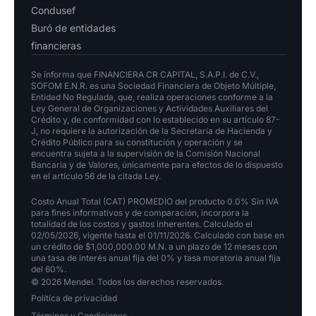
Condusef
Buró de entidades
financieras
Se informa que FINANCIERA CR CAPITAL, S.A.P.I. de C.V.,
SOFOM E.N.R. es una Sociedad Financiera de Objeto Múltiple,
Entidad No Regulada, que, realiza operaciones conforme a la
Ley General de Organizaciones y Actividades Auxiliares del
Crédito y, de conformidad con lo establecido en su artículo 87-
J, no requiere la autorización de la Secretaría de Hacienda y
Crédito Público para su constitución y operación y se
encuentra sujeta a la supervisión de la Comisión Nacional
Bancaria y de Valores, únicamente para efectos de lo dispuesto
en el artículo 56 de la citada Ley.
Costo Anual Total (CAT) PROMEDIO del producto 0.0% Sin IVA
para fines informativos y de comparación, incorpora la
totalidad de los costos y gastos inherentes. Calculado el
02/05/2026, vigente hasta el 01/11/2026. Calculado con base en
un crédito de $1,000,000.00 M.N. a un plazo de 12 meses con
una tasa de interés anual fija del 0% y tasa moratoria anual fija
del 60%.
© 2026 Mendel. Todos los derechos reservados.
Política de privacidad
Términos y Condiciones