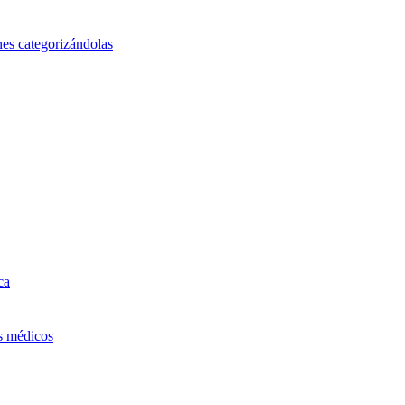
nes categorizándolas
ca
os médicos