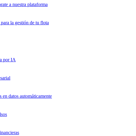
orate a nuestra plataforma
para la gestión de tu flota
a por IA
sarial
ts en datos automáticamente
lsos
inancieras