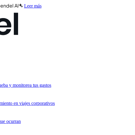
endel AI
Leer más
ueba y monitorea tus gastos
miento en viajes corporativos
que ocurran