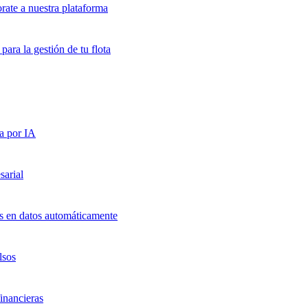
orate a nuestra plataforma
para la gestión de tu flota
a por IA
sarial
ts en datos automáticamente
lsos
inancieras