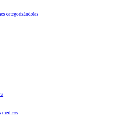
nes categorizándolas
ca
os médicos