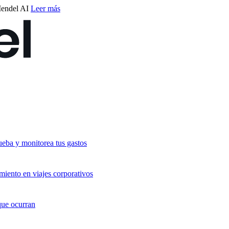
endel AI
Leer más
ueba y monitorea tus gastos
miento en viajes corporativos
que ocurran