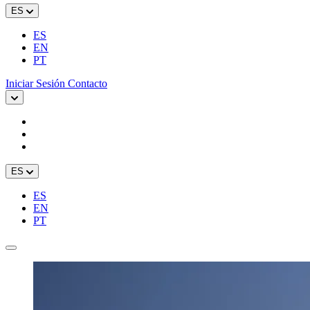
ES
ES
EN
PT
Iniciar Sesión
Contacto
ES
ES
EN
PT