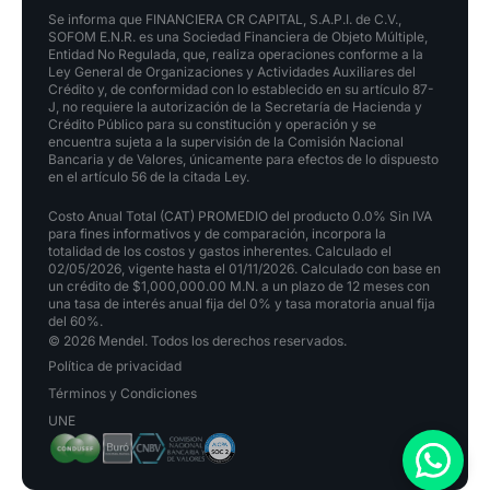
Se informa que FINANCIERA CR CAPITAL, S.A.P.I. de C.V.,
SOFOM E.N.R. es una Sociedad Financiera de Objeto Múltiple,
Entidad No Regulada, que, realiza operaciones conforme a la
Ley General de Organizaciones y Actividades Auxiliares del
Crédito y, de conformidad con lo establecido en su artículo 87-
J, no requiere la autorización de la Secretaría de Hacienda y
Crédito Público para su constitución y operación y se
encuentra sujeta a la supervisión de la Comisión Nacional
Bancaria y de Valores, únicamente para efectos de lo dispuesto
en el artículo 56 de la citada Ley.
Costo Anual Total (CAT) PROMEDIO del producto 0.0% Sin IVA
para fines informativos y de comparación, incorpora la
totalidad de los costos y gastos inherentes. Calculado el
02/05/2026, vigente hasta el 01/11/2026. Calculado con base en
un crédito de $1,000,000.00 M.N. a un plazo de 12 meses con
una tasa de interés anual fija del 0% y tasa moratoria anual fija
del 60%.
© 2026 Mendel. Todos los derechos reservados.
Política de privacidad
Términos y Condiciones
UNE