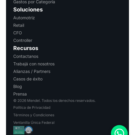
Gastos por Categoría
Soluciones
Automotriz
Retail
CFO
Controller
Recursos
Contactanos
Trabajá con nosotros
Alianzas / Partners
Casos de éxito
Blog
Prensa
© 2026 Mendel. Todos los derechos reservados.
Política de Privacidad
Términos y Condiciones
Ventanilla Única Federal