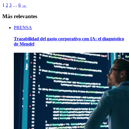
1
2
3
…
6
→
Más relevantes
PRENSA
Trazabilidad del gasto corporativo con IA: el diagnóstico
de Mendel