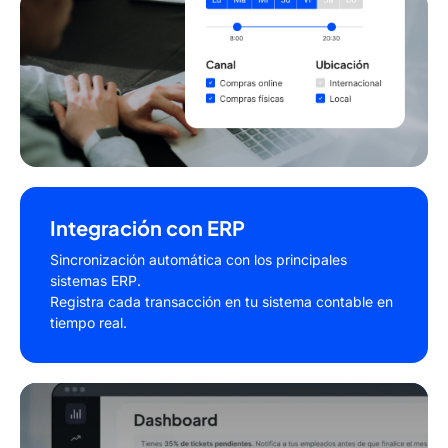
Automatización de Políticas de
Gasto
Define y aplica políticas de gasto automáticamente.
Limita el uso de la tarjeta según categorías, montos o
ubicaciones.
Integración con ERP
Sincronización automática con los principales
sistemas ERP.
Registra cada transacción en tu sistema contable en
tiempo real.
Visibilidad Completa