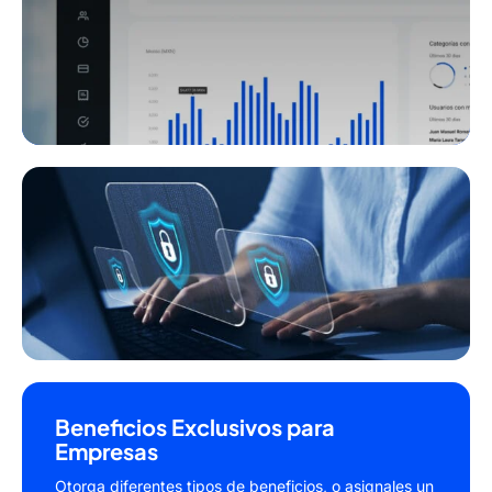
Reportes detallados y personalizables que te
permiten tener una visión clara de los gastos de tu
empresa.
Filtra y analiza los gastos por departamento,
proyecto o empleado.
Reducción de Fraudes y Errores
Controles avanzados para evitar el mal uso de la
tarjeta.
Eliminación de procesos manuales que pueden
conducir a errores.
Beneficios Exclusivos para
Empresas
Otorga diferentes tipos de beneficios, o asignales un