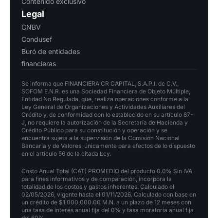
Contenido exclusivo
Legal
CNBV
Condusef
Buró de entidades
financieras
Se informa que FINANCIERA CR CAPITAL, S.A.P.I. de C.V.,
SOFOM E.N.R. es una Sociedad Financiera de Objeto Múltiple,
Entidad No Regulada, que, realiza operaciones conforme a la
Ley General de Organizaciones y Actividades Auxiliares del
Crédito y, de conformidad con lo establecido en su artículo 87-
J, no requiere la autorización de la Secretaría de Hacienda y
Crédito Público para su constitución y operación y se
encuentra sujeta a la supervisión de la Comisión Nacional
Bancaria y de Valores, únicamente para efectos de lo dispuesto
en el artículo 56 de la citada Ley.
Costo Anual Total (CAT) PROMEDIO del producto 0.0% Sin IVA
para fines informativos y de comparación, incorpora la
totalidad de los costos y gastos inherentes. Calculado el
02/05/2026, vigente hasta el 01/11/2026. Calculado con base en
un crédito de $1,000,000.00 M.N. a un plazo de 12 meses con
una tasa de interés anual fija del 0% y tasa moratoria anual fija
del 60%.