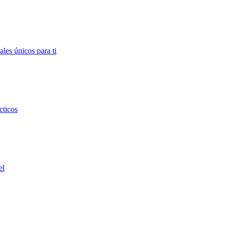
ales únicos para ti
cticos
el