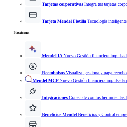
Tarjetas corporativas
Integra tus tarjetas corp
Tarjeta Mendel Flotilla
Tecnología inteligente 
Plataforma
Mendel IA
Nuevo
Gestión financiera impulsad
Reembolsos
Visualiza, gestiona y paga reembo
Mendel MCP
Nuevo
Gestión financiera impulsada 
Integraciones
Conectate con tus herramientas f
Beneficios Mendel
Beneficios y Control empre