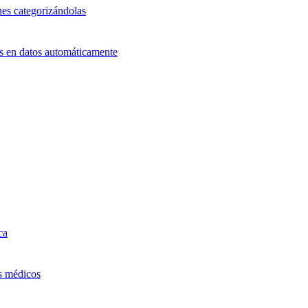
nes categorizándolas
ts en datos automáticamente
ca
os médicos