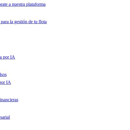
orate a nuestra plataforma
para la gestión de tu flota
a por IA
lsos
por IA
inancieras
sarial