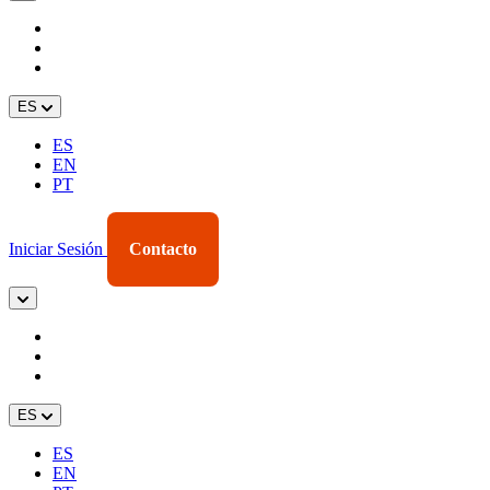
ES
ES
EN
PT
Iniciar Sesión
Contacto
ES
ES
EN