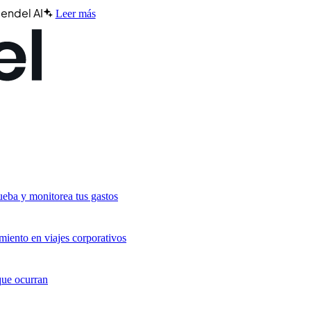
endel AI
Leer más
ueba y monitorea tus gastos
miento en viajes corporativos
que ocurran