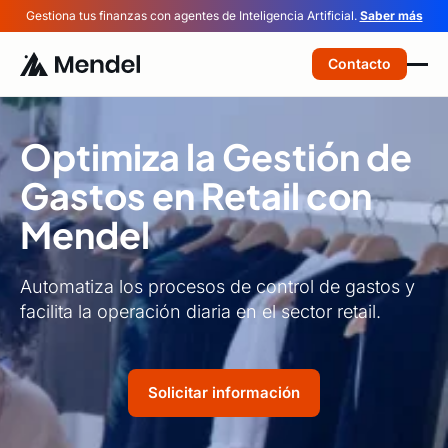
Gestiona tus finanzas con agentes de Inteligencia Artificial.
Saber más
Contacto
Optimiza la Gestión de
Gastos en Retail con
Mendel
Automatiza los procesos de control de gastos y
facilita la operación diaria en el sector retail.
Solicitar información