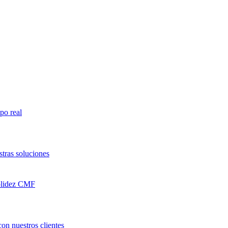
po real
tras soluciones
olidez CMF
con nuestros clientes