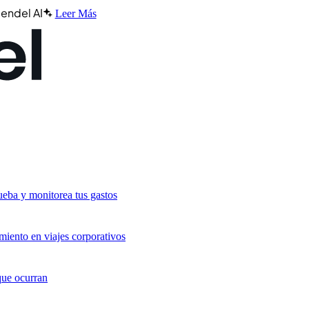
endel AI
Leer Más
ueba y monitorea tus gastos
miento en viajes corporativos
que ocurran