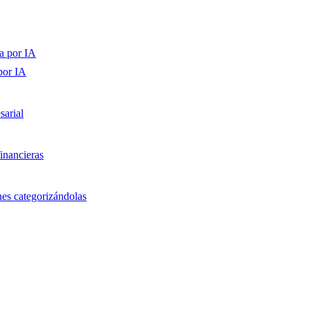
a por IA
por IA
sarial
inancieras
nes categorizándolas