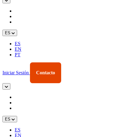
ES
ES
EN
PT
Iniciar Sesión
Contacto
ES
ES
EN