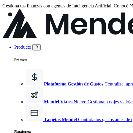
M
Gestioná tus finanzas con agentes de Inteligencia Artificial.
Conocé
Producto
Producto
Plataforma Gestión de Gastos
Centraliza, apr
Mendel Viajes
Nuevo
Gestiona pasajes y aloja
Tarjetas Mendel
Controla tus gastos antes de 
Plataforma