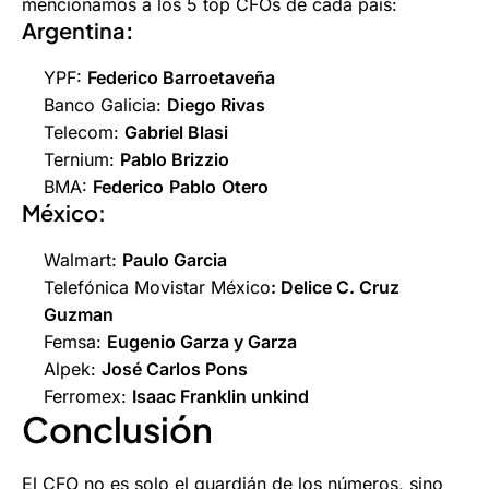
mencionamos a los 5 top CFOs de cada país:
Argentina
:
YPF:
Federico Barroetaveña
Banco Galicia:
Diego Rivas
Telecom:
Gabriel Blasi
Ternium:
Pablo Brizzio
BMA:
Federico
Pablo
Otero
México:
Walmart:
Paulo Garcia
Telefónica Movistar México
: Delice C. Cruz
Guzman
Femsa:
Eugenio Garza y Garza
Alpek:
José Carlos Pons
Ferromex:
Isaac Franklin unkind
Conclusión
El CFO no es solo el guardián de los números, sino