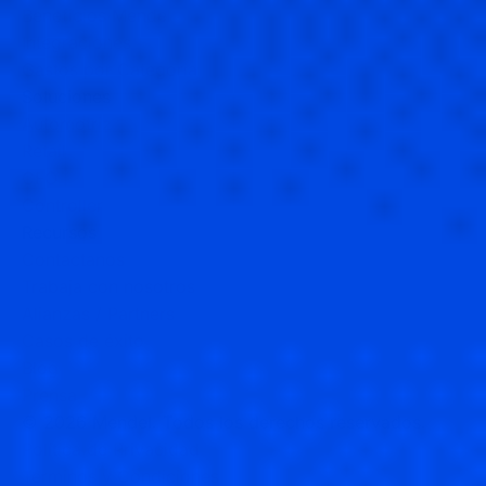
Beneficios Mendel
Integraciones
Gastos por Categoría
Soluciones
Automotriz
Retail
CFO
Controller
Recursos
Contactanos
Trabaja con nosotros
Alianzas / Partners
Casos de éxito
Blog
Prensa
© 2026 Mendel. Todos los derechos reservados.
Política de Privacidad
Términos y Condiciones