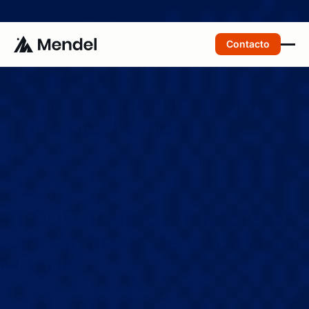
Gestiona tus finanzas con agentes de Inteligencia Artificial.
Saber más
Contacto
Conéctate con un
experto y conoce cómo
funciona Mendel
La plataforma de gastos, pagos y viajes corporativos
impulsada por IA, con visibilidad y control total en
tiempo real.
+1,000 equipos financieros
ahorran horas de trabajo con
Mendel.