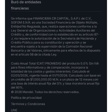
Buró de entidades
financieras
Se informa que FINANCIERA CR CAPITAL, S.A.P.I. de C.V.,
SOFOM E.N.R. es una Sociedad Financiera de Objeto Múltiple,
Entidad No Regulada, que, realiza operaciones conforme a la
Ley General de Organizaciones y Actividades Auxiliares del
Crédito y, de conformidad con lo establecido en su artículo 87-
J, no requiere la autorización de la Secretaría de Hacienda y
Crédito Público para su constitución y operación y se
encuentra sujeta a la supervisión de la Comisión Nacional
Bancaria y de Valores, únicamente para efectos de lo dispuesto
en el artículo 56 de la citada Ley.
Costo Anual Total (CAT) PROMEDIO del producto 0.0% Sin IVA
para fines informativos y de comparación, incorpora la
totalidad de los costos y gastos inherentes. Calculado el
02/05/2026, vigente hasta el 01/11/2026. Calculado con base en
un crédito de $1,000,000.00 M.N. a un plazo de 12 meses con
una tasa de interés anual fija del 0% y tasa moratoria anual fija
del 60%.
© 2026 Mendel. Todos los derechos reservados.
Política de privacidad
Términos y Condiciones
UNE