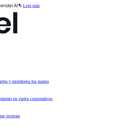
endel AI
Leer más
ueba y monitorea tus gastos
miento en viajes corporativos
que ocurran