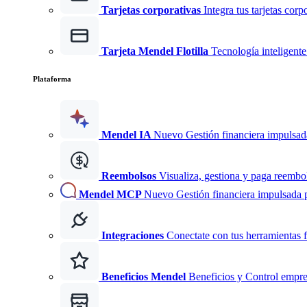
Tarjetas corporativas
Integra tus tarjetas corp
Tarjeta Mendel Flotilla
Tecnología inteligente 
Plataforma
Mendel IA
Nuevo
Gestión financiera impulsad
Reembolsos
Visualiza, gestiona y paga reembo
Mendel MCP
Nuevo
Gestión financiera impulsada 
Integraciones
Conectate con tus herramientas f
Beneficios Mendel
Beneficios y Control empre