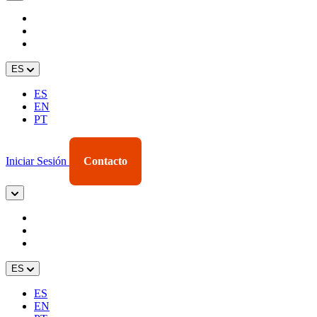
ES
ES
EN
PT
Iniciar Sesión
Contacto
ES
ES
EN