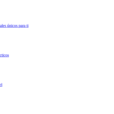
ales únicos para ti
cticos
el