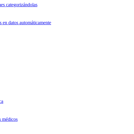
nes categorizándolas
ts en datos automáticamente
ca
os médicos