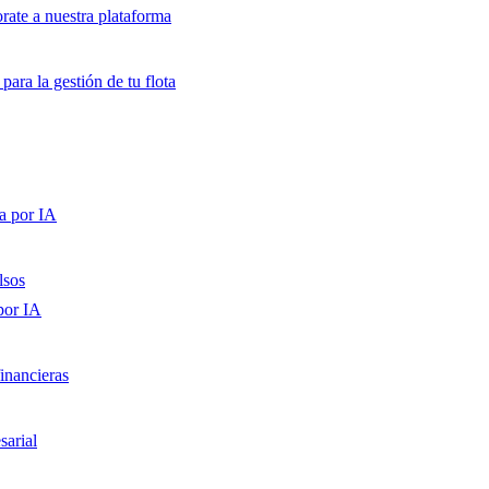
orate a nuestra plataforma
para la gestión de tu flota
a por IA
lsos
por IA
inancieras
sarial