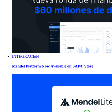
INTEGRACIóN
Mendel Platform Now Available on SAP® Store