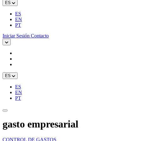
ES
ES
EN
PT
Iniciar Sesión
Contacto
ES
ES
EN
PT
gasto empresarial
CONTROL DE GASTOS