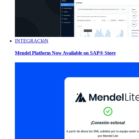
INTEGRACIóN
Mendel Platform Now Available on SAP® Store