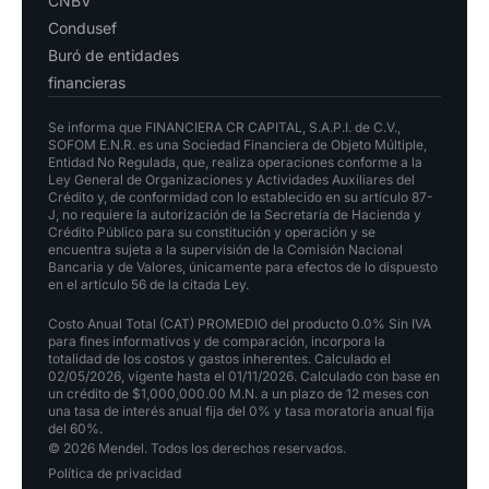
CNBV
Condusef
Buró de entidades
financieras
Se informa que FINANCIERA CR CAPITAL, S.A.P.I. de C.V.,
SOFOM E.N.R. es una Sociedad Financiera de Objeto Múltiple,
Entidad No Regulada, que, realiza operaciones conforme a la
Ley General de Organizaciones y Actividades Auxiliares del
Crédito y, de conformidad con lo establecido en su artículo 87-
J, no requiere la autorización de la Secretaría de Hacienda y
Crédito Público para su constitución y operación y se
encuentra sujeta a la supervisión de la Comisión Nacional
Bancaria y de Valores, únicamente para efectos de lo dispuesto
en el artículo 56 de la citada Ley.
Costo Anual Total (CAT) PROMEDIO del producto 0.0% Sin IVA
para fines informativos y de comparación, incorpora la
totalidad de los costos y gastos inherentes. Calculado el
02/05/2026, vigente hasta el 01/11/2026. Calculado con base en
un crédito de $1,000,000.00 M.N. a un plazo de 12 meses con
una tasa de interés anual fija del 0% y tasa moratoria anual fija
del 60%.
© 2026 Mendel. Todos los derechos reservados.
Política de privacidad