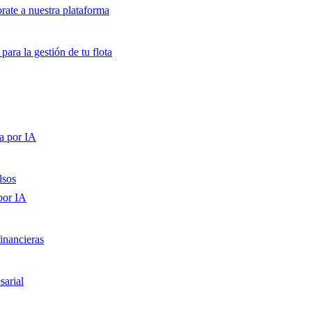
orate a nuestra plataforma
para la gestión de tu flota
a por IA
lsos
por IA
inancieras
sarial