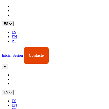
ES
ES
EN
PT
Iniciar Sesión
Contacto
ES
ES
EN