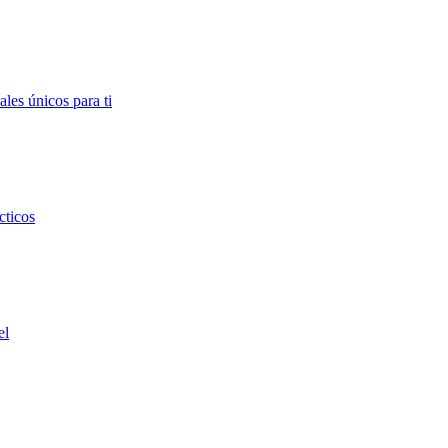
ales únicos para ti
cticos
el