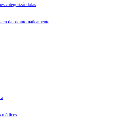
nes categorizándolas
ts en datos automáticamente
ca
os médicos