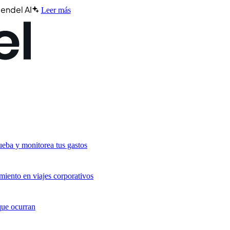
endel AI
Leer más
ueba y monitorea tus gastos
miento en viajes corporativos
que ocurran