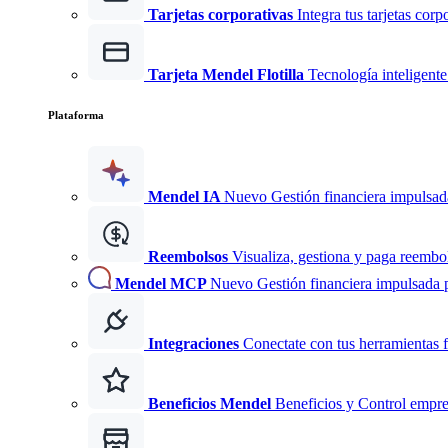
Tarjetas corporativas
Integra tus tarjetas corp
Tarjeta Mendel Flotilla
Tecnología inteligente 
Plataforma
Mendel IA
Nuevo
Gestión financiera impulsad
Reembolsos
Visualiza, gestiona y paga reembo
Mendel MCP
Nuevo
Gestión financiera impulsada 
Integraciones
Conectate con tus herramientas f
Beneficios Mendel
Beneficios y Control empre