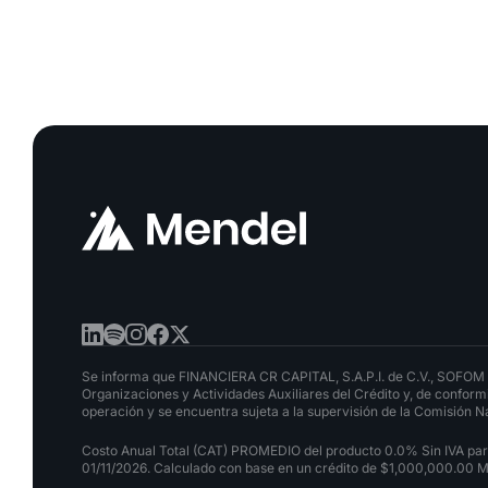
Se informa que FINANCIERA CR CAPITAL, S.A.P.I. de C.V., SOFOM E
Organizaciones y Actividades Auxiliares del Crédito y, de conformi
operación y se encuentra sujeta a la supervisión de la Comisión Na
Costo Anual Total (CAT) PROMEDIO del producto 0.0% Sin IVA para f
01/11/2026. Calculado con base en un crédito de $1,000,000.00 M.N