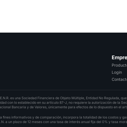
Empr
Product
Login
Contact
.N.R. es una Sociedad Financiera de Objeto Múltiple, Entidad No Regulada, que
dad con lo establecido en su artículo 87-J, no requiere la autorización de la Se
cional Bancaria y de Valores, únicamente para efectos de lo dispuesto en el artí
ines informativos y de comparación, incorpora la totalidad de los costos y gas
. a un plazo de 12 meses con una tasa de interés anual fija del 0% y tasa morat