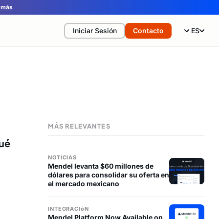
 más
Iniciar Sesión
Contacto
ES
MÁS RELEVANTES
qué
NOTICIAS
Mendel levanta $60 millones de
dólares para consolidar su oferta en
el mercado mexicano
INTEGRACIóN
Mendel Platform Now Available on