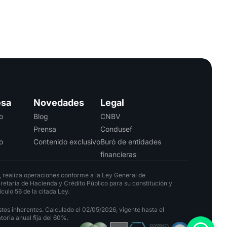
esa
Novedades
Legal
o
Blog
CNBV
Prensa
Condusef
o
Contenido exclusivo
Buró de entidades
financieras
, realiza operaciones conforme a la Ley General de
cretaría de Hacienda y Crédito Público para su constitución y
culo 56 de la citada Ley.
tos inherentes. Calculado el 02/05/2026, vigente hasta el
oria anual fija del 60%.