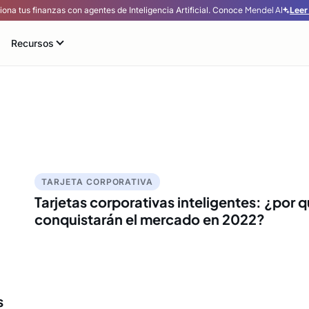
iona tus finanzas con agentes de Inteligencia Artificial.
Conoce
Mendel AI
Leer
Recursos
TARJETA CORPORATIVA
Tarjetas corporativas inteligentes: ¿por 
conquistarán el mercado en 2022?
s