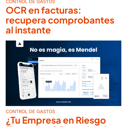
CONTROL DE GASTOS
OCR en facturas:
recupera comprobantes
al instante
CONTROL DE GASTOS
¿Tu Empresa en Riesgo