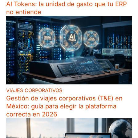
AI Tokens: la unidad de gasto que tu ERP
no entiende
VIAJES CORPORATIVOS
Gestión de viajes corporativos (T&E) en
México: guía para elegir la plataforma
correcta en 2026