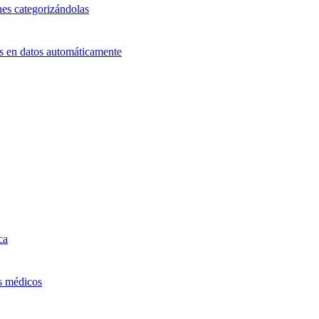
nes categorizándolas
ts en datos automáticamente
ca
os médicos