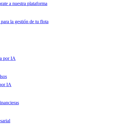
orate a nuestra plataforma
para la gestión de tu flota
a por IA
lsos
por IA
inancieras
sarial