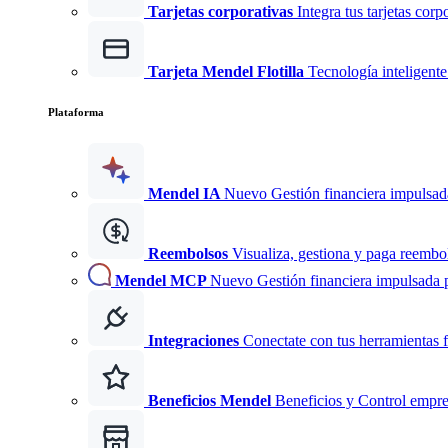
Tarjetas corporativas
Integra tus tarjetas corp
Tarjeta Mendel Flotilla
Tecnología inteligente 
Plataforma
Mendel IA
Nuevo
Gestión financiera impulsad
Reembolsos
Visualiza, gestiona y paga reembo
Mendel MCP
Nuevo
Gestión financiera impulsada 
Integraciones
Conectate con tus herramientas f
Beneficios Mendel
Beneficios y Control empre