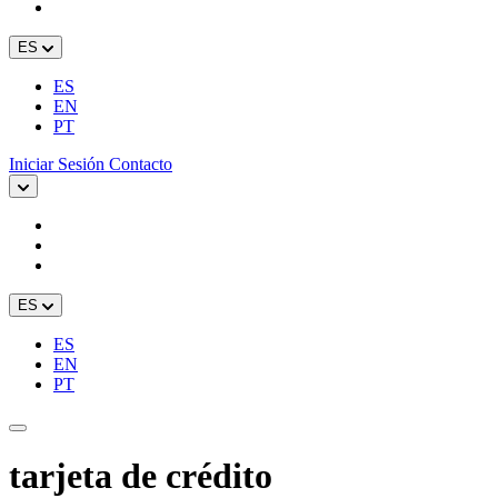
ES
ES
EN
PT
Iniciar Sesión
Contacto
ES
ES
EN
PT
tarjeta de crédito