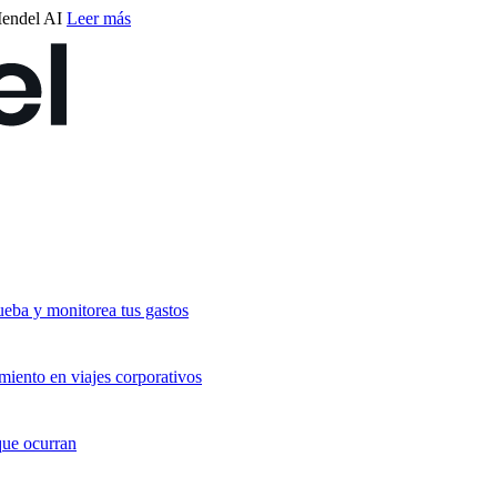
endel AI
Leer más
ueba y monitorea tus gastos
miento en viajes corporativos
que ocurran